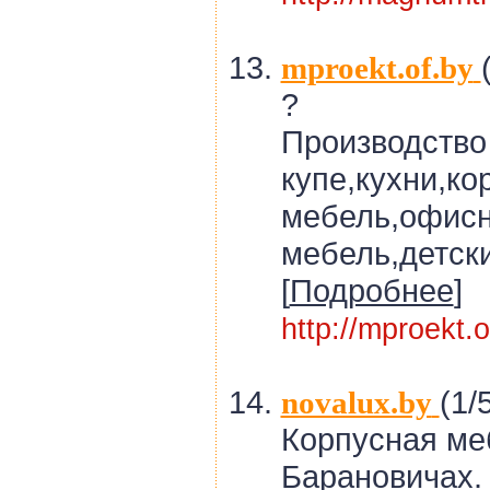
mproekt.of.by
?
Производство
купе,кухни,ко
мебель,офис
мебель,детск
[
Подробнее
]
http://mproekt.o
(1/
novalux.by
Корпусная меб
Барановичах.