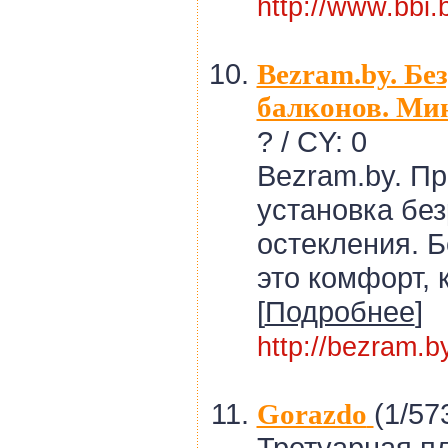
http://www.bbi.
Bezram.by. Бе
балконов. Ми
? / CY: 0
Bezram.by. Пр
установка бе
остекления. Б
это комфорт, 
[
Подробнее
]
http://bezram.b
(1/573
Gorazdo
Тротуарная пл