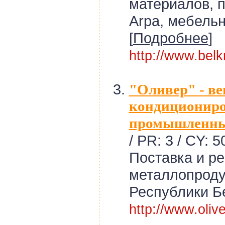
материалов, п
Arpa, мебель
[
Подробнее
]
http://www.belkr
"Оливер" - в
кондиционир
промышленны
/ PR: 3 / CY: 5
Поставка и р
металлопроду
Республики Бе
http://www.olive