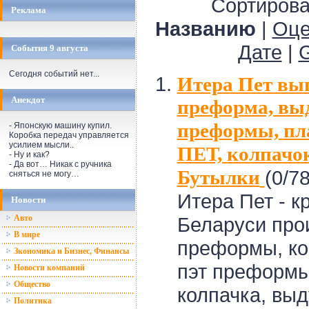
Сортирова
Реклама
Названию
|
Оце
Дате
|
События 9 августа
Сегодня событий нет...
Итера Пет вы
Анекдот
преформа, вы
преформы, пл
- Японскую машину купил.
Коробка передач управляется
усилием мысли..
ПЕТ, колпачок
- Ну и как?
- Да вот… Никак с ручника
Бутылки
(0/78
сняться не могу…
Итера Пет - к
Новости
Авто
Беларуси про
В мире
преформы, ко
Зкономика и Бизнес, Финансы
пэт преформы
Новости компаний
Общество
колпачка, выд
Политика