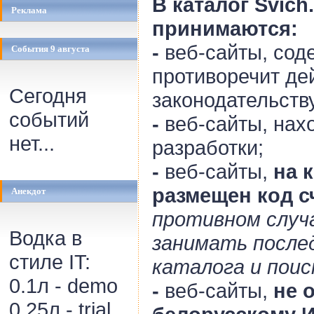
В каталог Svich
Реклама
принимаются:
-
веб-сайты, сод
События 9 августа
противоречит д
Сегодня
законодательств
событий
-
веб-сайты, нах
нет...
разработки;
-
веб-сайты,
на 
размещен код с
Анекдот
противном случ
Водка в
занимать после
стиле IT:
каталога и поис
0.1л - demo
-
веб-сайты,
не 
0.25л - trial