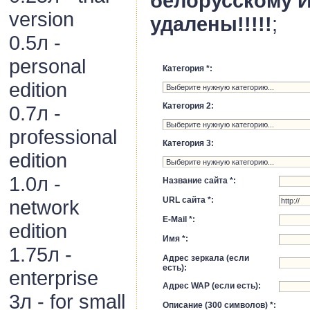
белорусскому И
version
удалены!!!!!
;
0.5л -
personal
Категория *:
edition
Категория 2:
0.7л -
professional
Категория 3:
edition
1.0л -
Название сайта *:
URL сайта *:
network
E-Mail *:
edition
Имя *:
1.75л -
Адрес зеркала (если
есть):
enterprise
Адрес WAP (если есть):
3л - for small
Описание (300 символов) *: