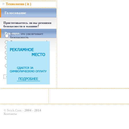
Технологии ( it )
Голосование
Пристегиваетесь ли вы ремнями
безопасности в машине?
Реклама
Да, т.к. это увеличивает
безопасность
Да, т.к. увеличились штрафы
От случая к случаю...
Нет, с ремнем не удобно
Нет, Я уверен в себе
Так есть же подушки
безопасности! Зачем
пристегива
©
Svich.Com
-
2004 - 2014
Контакты