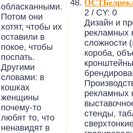
ОСТБелрек
обласканными.
2 / CY: 0
Потом они
Дизайн и пр
хотят, чтобы их
рекламных 
оставили в
сложности (
покое, чтобы
короба, объ
поспать.
кронштейны
Другими
брендирован
словами: в
Производст
кошках
рекламных к
женщины
выставочно
почему-то
стенды, таб
любят то, что
сверхтонки
ненавидят в