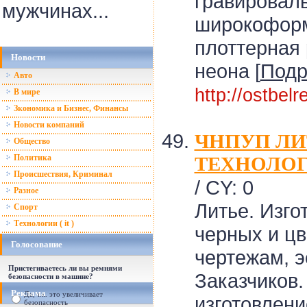
гравироваль
мужчинах...
широкоформ
плоттерная 
Новости
неона [
Подр
Авто
http://ostbel
В мире
Зкономика и Бизнес, Финансы
Новости компаний
ЧНПУП Л
Общество
Политика
ТЕХНОЛО
Происшествия, Криминал
/ CY: 0
Разное
Литье. Изго
Спорт
Технологии ( it )
черных и цв
Голосование
чертежам, э
Пристегиваетесь ли вы ремнями
Заказчиков.
безопасности в машине?
Реклама
Да, т.к. это увеличивает
изготовлени
безопасность