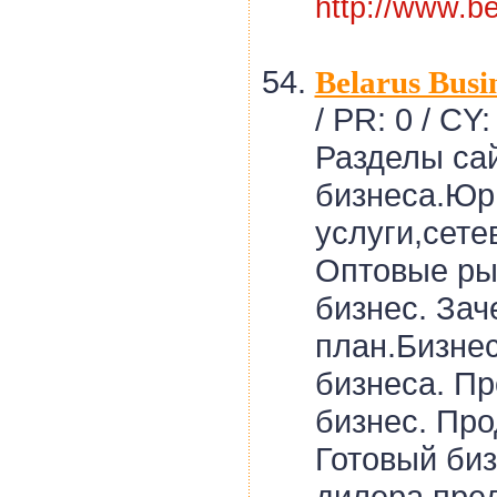
http://www.be
Belarus Busin
/ PR: 0 / CY:
Разделы са
бизнеса.Юр
услуги,сете
Оптовые ры
бизнес. Зач
план.Бизне
бизнеса. П
бизнес. Про
Готовый би
дилера,пре