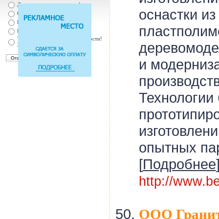
Да, т.к. увеличились штрафы
оснастки из
От случая к случаю...
Нет, с ремнем не удобно
пластполим
Нет, Я уверен в себе
Так есть же подушки безопасности!
деревомоде
Зачем пристегива
и модерниз
производств
Технологии
прототипир
изготовлени
опытных пар
[
Подробнее
http://www.b
ООО Гранит