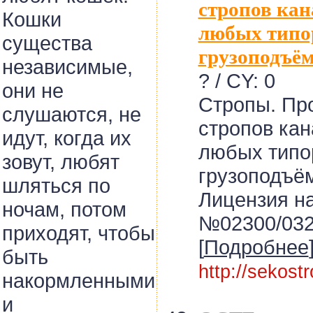
стропов ка
Кошки
любых типо
существа
грузоподъё
независимые,
? / CY: 0
они не
Стропы. Пр
слушаются, не
стропов ка
идут, когда их
любых типо
зовут, любят
грузоподъё
шляться по
Лицензия н
ночам, потом
№02300/0327
приходят, чтобы
[
Подробнее
быть
http://sekost
накормленными
и