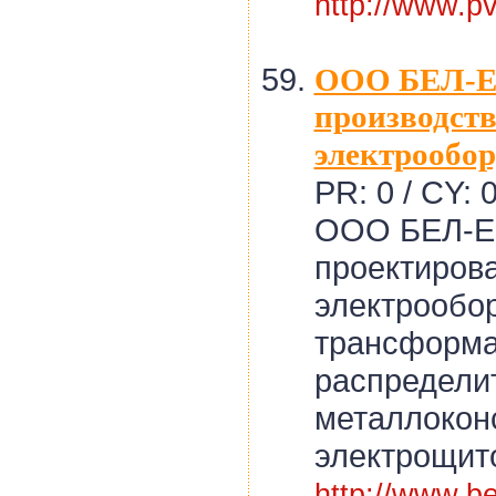
http://www.p
ООО БЕЛ-Е
производст
электрообо
PR: 0 / CY: 
ООО БЕЛ-Е
проектирова
электрообо
трансформа
распредели
металлоконс
электрощито
http://www.b