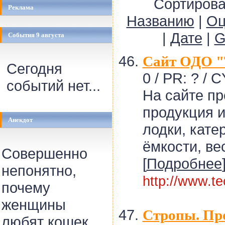
Сортирова
Реклама
Названию
|
Оц
|
Дате
|
G
События 9 августа
Сайт ОДО "
Сегодня
0 / PR: ? / C
событий нет...
На сайте п
продукция и
Анекдот
лодки, кате
ёмкости, ве
Совершенно
[
Подробнее
непонятно,
http://www.te
почему
женщины
Стропы. Пр
любят кошек.