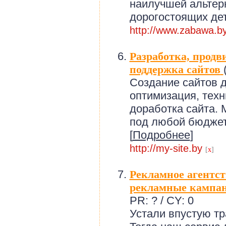
наилучшей альтер
дорогостоящих дет
http://www.zabawa.b
Разработка, продв
поддержка сайтов
Создание сайтов д
оптимизация, техн
доработка сайта.
под любой бюджет
[
Подробнее
]
http://my-site.by
[
x
]
Рекламное агентст
рекламные кампан
PR: ? / CY: 0
Устали впустую тр