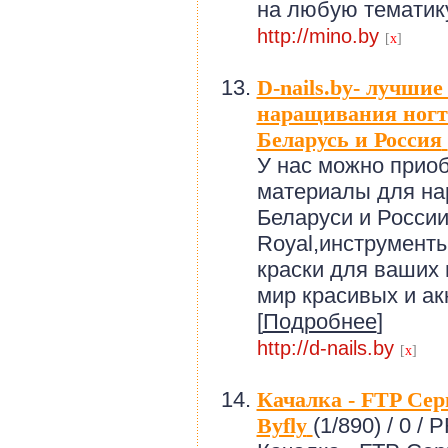
на любую тематику
http://mino.by
[
x
]
D-nails.by- лучши
наращивания ног
Беларусь и Россия
У нас можно прио
материалы для на
Беларуси и Росси
Royal,инструменты
краски для ваших 
мир красивых и ак
[
Подробнее
]
http://d-nails.by
[
x
]
Качалка - FTP Сер
Byfly
(1/890) /
0 / P