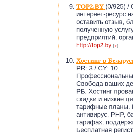
TOP2.BY
(0/925) /
0
интернет-ресурс н
оставить отзыв, б
полученную услугу
предприятий, орга
http://top2.by
[
x
]
Хостинг в Беларус
PR: 3 / CY: 10
Профессиональный
Свобода ваших де
РБ. Хостинг прова
скидки и низкие ц
тарифные планы. 
антивирус, PHP, 
тарифах, поддержк
Бесплатная регис