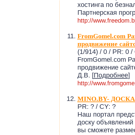
хостинга по безна
Партнерская прогр
http://www.freedom.b
FromGomel.com Раз
продвижение сайто
(1/914) /
0 / PR: 0 /
FromGomel.com Ра
продвижение сайт
Д.В. [
Подробнее
]
http://www.fromgome
MINO.BY- ДОСК
PR: ? / CY: ?
Наш портал предс
доску объявлений 
вы сможете разме