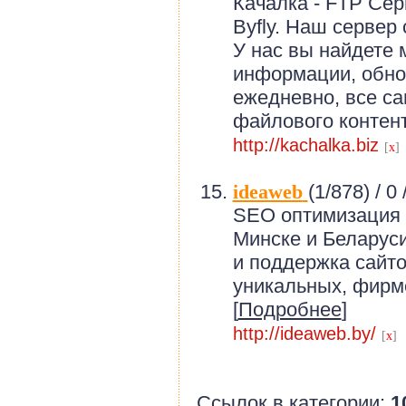
Качалка - FTP Сер
Byfly. Наш сервер
У нас вы найдете 
информации, обно
ежедневно, все с
файлового контента
http://kachalka.biz
[
x
]
ideaweb
(1/878) /
0 
SEO оптимизация 
Минске и Беларуси
и поддержка сайто
уникальных, фирм
[
Подробнее
]
http://ideaweb.by/
[
x
]
Ссылок в категории:
1