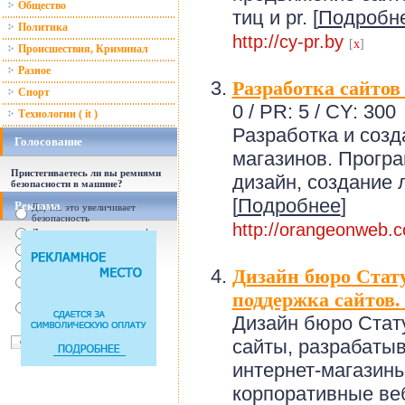
Общество
тиц и pr. [
Подробн
Политика
http://cy-pr.by
[
x
]
Происшествия, Криминал
Разное
Разработка сайтов
Спорт
0 / PR: 5 / CY: 300
Технологии ( it )
Разработка и созд
Голосование
магазинов. Програ
Пристегиваетесь ли вы ремнями
дизайн, создание 
безопасности в машине?
[
Подробнее
]
Реклама
Да, т.к. это увеличивает
безопасность
http://orangeonweb.
Да, т.к. увеличились штрафы
От случая к случаю...
Нет, с ремнем не удобно
Дизайн бюро Стату
Нет, Я уверен в себе
поддержка сайтов.
Так есть же подушки
безопасности! Зачем
пристегива
Дизайн бюро Стату
сайты, разрабаты
интернет-магазины
корпоративные ве