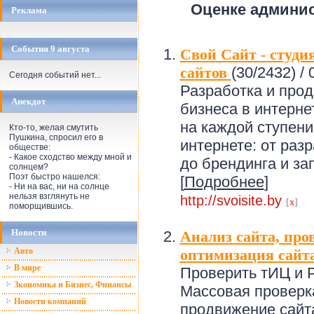
Оценке админи
Реклама
События 9 августа
Свой Сайт - студи
сайтов
(30/2432) /
0
Сегодня событий нет...
Разработка и про
Анекдот
бизнеса в интерне
на каждой ступени
Кто-то, желая смутить
Пушкина, спросил его в
интернете: от раз
обществе:
- Какое сходство между мной и
до брендинга и за
солнцем?
Поэт быстро нашелся:
[
Подробнее
]
- Hи на вас, ни на солнце
нельзя взглянуть не
http://svoisite.by
[
x
]
поморщившись.
Новости
Анализ сайта, про
Авто
оптимизация сайт
В мире
Проверить тИЦ и P
Зкономика и Бизнес, Финансы
Массовая проверка
Новости компаний
продвижение сайт