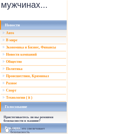
мужчинах...
Новости
Авто
В мире
Зкономика и Бизнес, Финансы
Новости компаний
Общество
Политика
Происшествия, Криминал
Разное
Спорт
Технологии ( it )
Голосование
Пристегиваетесь ли вы ремнями
безопасности в машине?
Реклама
Да, т.к. это увеличивает
безопасность