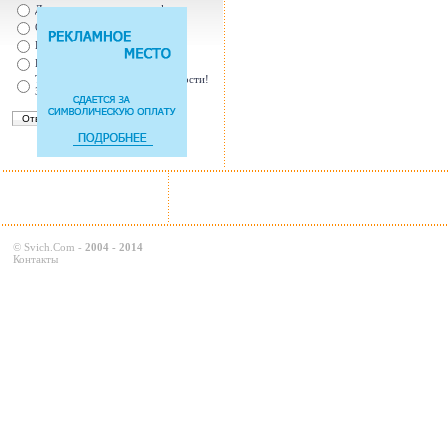
Да, т.к. увеличились штрафы
От случая к случаю...
Нет, с ремнем не удобно
Нет, Я уверен в себе
Так есть же подушки безопасности!
Зачем пристегива
©
Svich.Com
-
2004 - 2014
Контакты