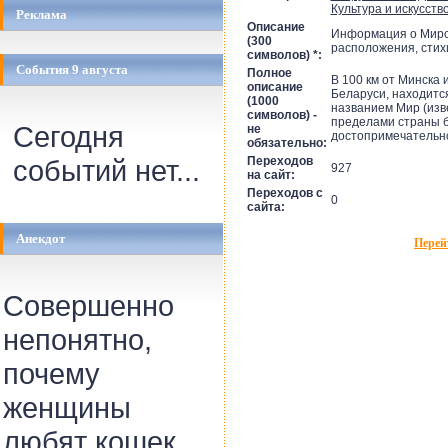
Культура и искусство
Реклама
Описание
Информация о Мирск
(300
расположения, стихи
символов) *:
События 9 августа
Полное
В 100 км от Минска 
описание
Беларуси, находитс
(1000
названием Мир (изве
символов) -
пределами страны б
Сегодня
не
достопримечательно
обязательно:
событий нет...
Переходов
927
на сайт:
Переходов с
0
сайта:
Анекдот
Перей
Совершенно
непонятно,
почему
женщины
любят кошек.