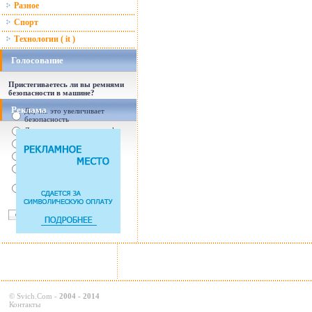
Разное
Спорт
Технологии ( it )
Голосование
Пристегиваетесь ли вы ремнями
безопасности в машине?
Реклама
Да, т.к. это увеличивает
безопасность
Да, т.к. увеличились штрафы
От случая к случаю...
Нет, с ремнем не удобно
Нет, Я уверен в себе
Так есть же подушки
безопасности! Зачем
пристегива
©
Svich.Com
-
2004 - 2014
Контакты