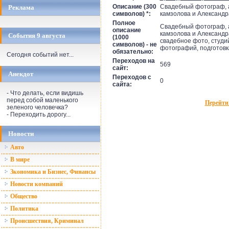
Описание (300
Свадебный фотограф, 
Реклама
символов) *:
камзолова и Александ
Полное
Свадебный фотограф, 
описание
камзолова и Александр
События 9 августа
(1000
свадебное фото, студи
символов) - не
фотографий, подготовк
обязательно:
Сегодня событий нет...
Переходов на
569
сайт:
Анекдот
Переходов с
0
сайта:
- Что делать, если видишь
перед собой маленького
Перейти
зеленого человечка?
- Переходить дорогу...
Новости
Авто
В мире
Зкономика и Бизнес, Финансы
Новости компаний
Общество
Политика
Происшествия, Криминал