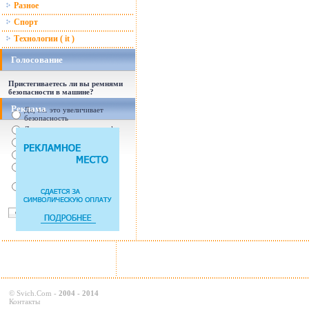
Разное
Спорт
Технологии ( it )
Голосование
Пристегиваетесь ли вы ремнями
безопасности в машине?
Реклама
Да, т.к. это увеличивает
безопасность
Да, т.к. увеличились штрафы
От случая к случаю...
Нет, с ремнем не удобно
Нет, Я уверен в себе
Так есть же подушки
безопасности! Зачем
пристегива
©
Svich.Com
-
2004 - 2014
Контакты