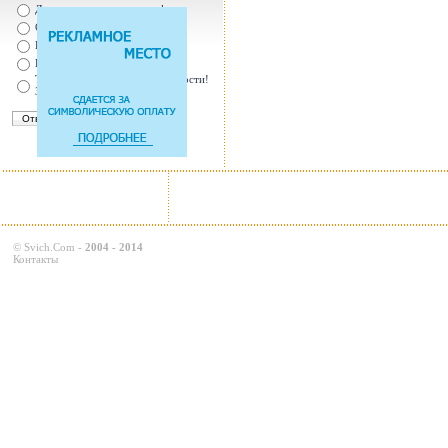
Да, т.к. увеличились штрафы
От случая к случаю...
Нет, с ремнем не удобно
Нет, Я уверен в себе
Так есть же подушки безопасности!
Зачем пристегива
©
Svich.Com
-
2004 - 2014
Контакты