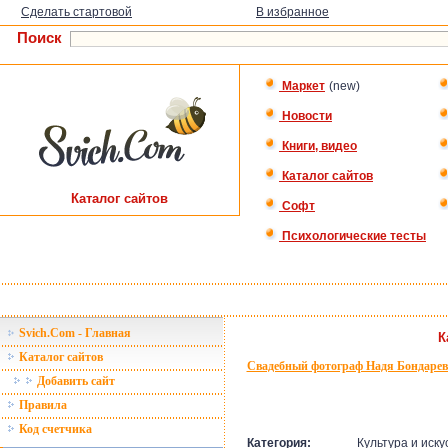
Сделать стартовой
В избранное
Поиск
Маркет
(new)
Новости
Книги, видео
Каталог сайтов
Каталог сайтов
Софт
Психологические тесты
Svich.Com - Главная
К
Каталог сайтов
Свадебный фотограф Надя Бондарев
Добавить сайт
Правила
Код счетчика
Категория:
Культура и иску