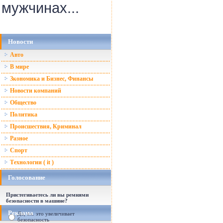
мужчинах...
Новости
Авто
В мире
Зкономика и Бизнес, Финансы
Новости компаний
Общество
Политика
Происшествия, Криминал
Разное
Спорт
Технологии ( it )
Голосование
Пристегиваетесь ли вы ремнями
безопасности в машине?
Реклама
Да, т.к. это увеличивает
безопасность